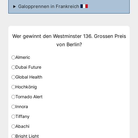
Galopprennen in Frankreich
Wer gewinnt den Westminster 136. Grossen Preis
von Berlin?
Almeric
Dubai Future
Global Health
Hochkönig
Tornado Alert
Innora
Tiffany
Abachi
Bright Light