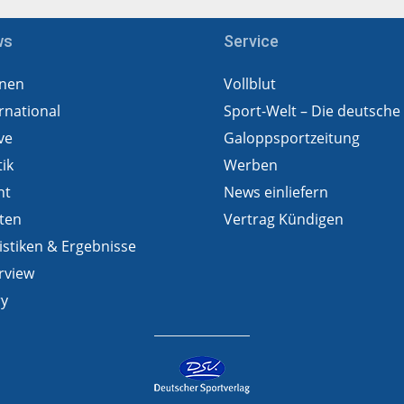
ws
Service
nen
Vollblut
rnational
Sport-Welt – Die deutsche
ve
Galoppsportzeitung
tik
Werben
ht
News einliefern
ten
Vertrag Kündigen
istiken & Ergebnisse
rview
ry