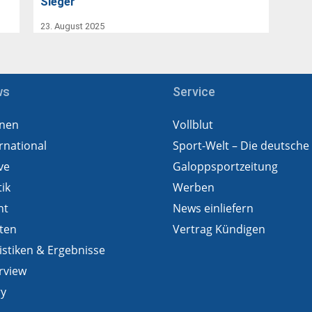
Sieger
23. August 2025
ws
Service
nen
Vollblut
rnational
Sport-Welt – Die deutsche
ve
Galoppsportzeitung
tik
Werben
ht
News einliefern
ten
Vertrag Kündigen
istiken & Ergebnisse
rview
ry