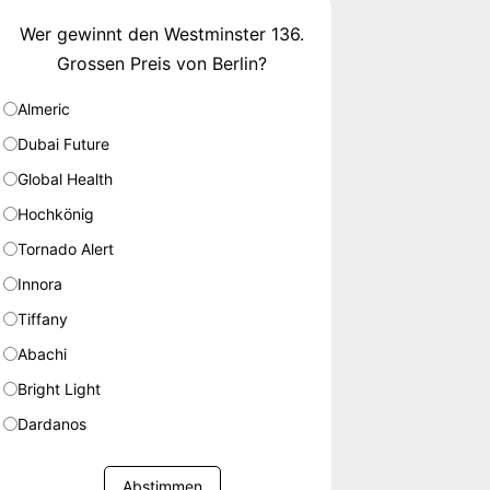
Wer gewinnt den Westminster 136.
Grossen Preis von Berlin?
Almeric
Dubai Future
Global Health
Hochkönig
Tornado Alert
Innora
Tiffany
Abachi
Bright Light
Dardanos
Abstimmen