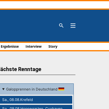
Aktuelle Anzeigen
Aktuelle Anzeigen
Aktuelle Anzeigen
Aktuelle Anzeigen
 Ergebnisse
Interview
Story
ächste Renntage
Galopprennen in Deutschland
Sa., 08.08.Krefeld
So., 09.08.Hoppegarten, Cuxhaven