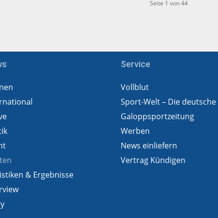
Seite 1 von 44
ws
Service
nen
Vollblut
rnational
Sport-Welt – Die deutsche
ve
Galoppsportzeitung
tik
Werben
ht
News einliefern
ten
Vertrag Kündigen
istiken & Ergebnisse
rview
ry