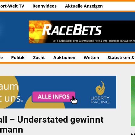
ort-Welt TV
Rennvideos
Aktuelle Anzeigen
de
Politik
Zucht
Auktionen
Wetten
Statistiken &
all – Understated gewinnt
smann