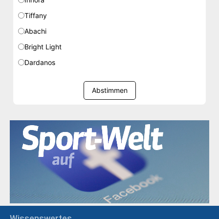
Tiffany
Abachi
Bright Light
Dardanos
Abstimmen
Wissenswertes