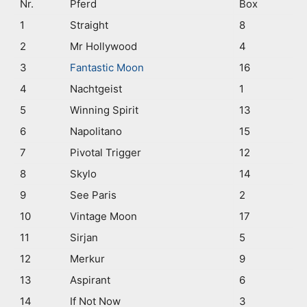
Nr.
Pferd
Box
1
Straight
8
2
Mr Hollywood
4
3
Fantastic Moon
16
4
Nachtgeist
1
5
Winning Spirit
13
6
Napolitano
15
7
Pivotal Trigger
12
8
Skylo
14
9
See Paris
2
10
Vintage Moon
17
11
Sirjan
5
12
Merkur
9
13
Aspirant
6
14
If Not Now
3