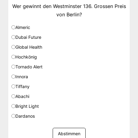
Wer gewinnt den Westminster 136. Grossen Preis
von Berlin?
Almeric
Dubai Future
Global Health
Hochkönig
Tornado Alert
Innora
Tiffany
Abachi
Bright Light
Dardanos
Abstimmen