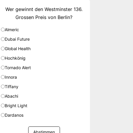
Wer gewinnt den Westminster 136.
Grossen Preis von Berlin?
Almeric
Dubai Future
Global Health
Hochkönig
Tornado Alert
Innora
Tiffany
Abachi
Bright Light
Dardanos
Abstimmen