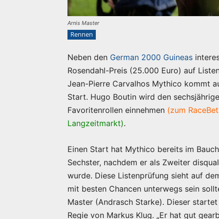
Arnis Master
Rennen
Neben den
German 2000 Guineas
intere
Rosendahl-Preis (25.000 Euro) auf Liste
Jean-Pierre Carvalhos Mythico kommt a
Start. Hugo Boutin wird den sechsjährig
Favoritenrollen einnehmen
(zum RaceBet
Langzeitmarkt)
.
Einen Start hat Mythico bereits im Bauch
Sechster, nachdem er als Zweiter disqua
wurde. Diese Listenprüfung sieht auf dem
mit besten Chancen unterwegs sein sollt
Master (Andrasch Starke). Dieser startet
Regie von Markus Klug. „Er hat gut gearbe