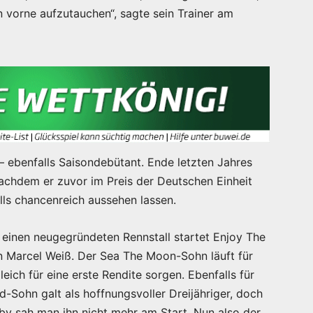
 vorne aufzutauchen“, sagte sein Trainer am
 – ebenfalls Saisondebütant. Ende letzten Jahres
achdem er zuvor im Preis der Deutschen Einheit
alls chancenreich aussehen lassen.
r einen neugegründeten Rennstall startet Enjoy The
 Marcel Weiß. Der Sea The Moon-Sohn läuft für
ich für eine erste Rendite sorgen. Ebenfalls für
-Sohn galt als hoffnungsvoller Dreijähriger, doch
erby sah man ihn nicht mehr am Start. Nun also der