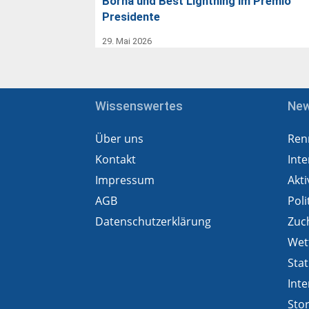
Borna und Best Lightning im Premio
Presidente
29. Mai 2026
Wissenswertes
Ne
Über uns
Ren
Kontakt
Inte
Impressum
Akti
AGB
Poli
Datenschutzerklärung
Zuc
Wet
Stat
Inte
Sto