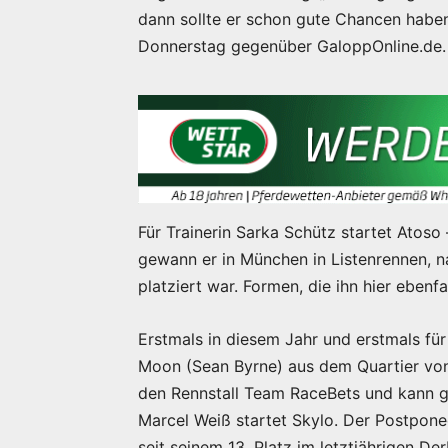
dann sollte er schon gute Chancen haben
Donnerstag gegenüber GaloppOnline.de.
Für Trainerin Sarka Schütz startet Atoso
gewann er in München in Listenrennen, n
platziert war. Formen, die ihn hier ebenf
Erstmals in diesem Jahr und erstmals fü
Moon (Sean Byrne) aus dem Quartier von
den Rennstall Team RaceBets und kann gle
Marcel Weiß startet Skylo. Der Postponed
seit seinem 13. Platz im letztjährigen D