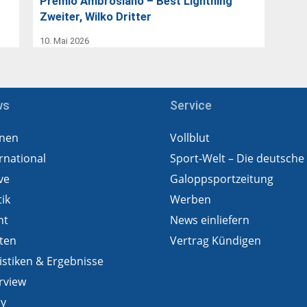
Premio Ambrosiano – Best Lightning
Zweiter, Wilko Dritter
10. Mai 2026
ws
Service
nen
Vollblut
rnational
Sport-Welt – Die deutsche
ve
Galoppsportzeitung
tik
Werben
ht
News einliefern
ten
Vertrag Kündigen
istiken & Ergebnisse
rview
ry