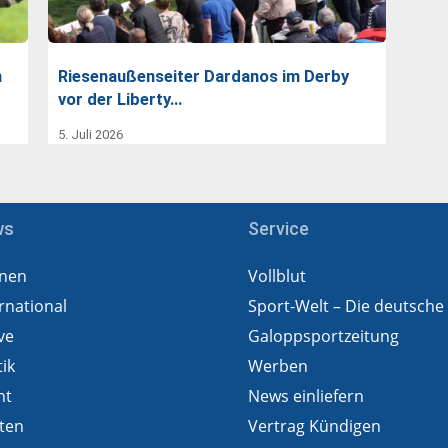
m
Riesenaußenseiter Dardanos im Derby
vor der Liberty…
5. Juli 2026
ws
Service
nen
Vollblut
rnational
Sport-Welt – Die deutsche
ve
Galoppsportzeitung
tik
Werben
ht
News einliefern
ten
Vertrag Kündigen