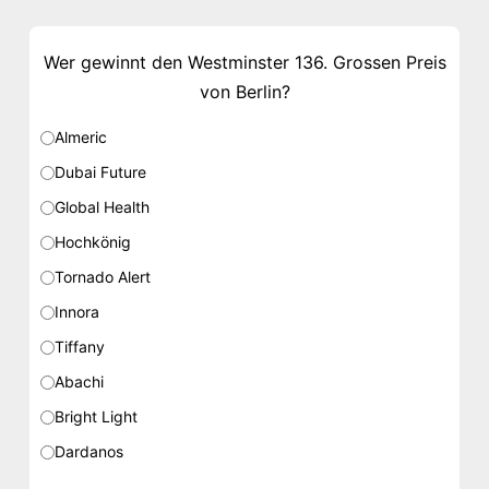
Wer gewinnt den Westminster 136. Grossen Preis
von Berlin?
Almeric
Dubai Future
Global Health
Hochkönig
Tornado Alert
Innora
Tiffany
Abachi
Bright Light
Dardanos