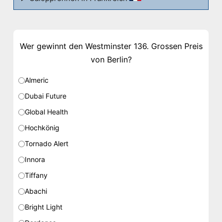
Wer gewinnt den Westminster 136. Grossen Preis
von Berlin?
Almeric
Dubai Future
Global Health
Hochkönig
Tornado Alert
Innora
Tiffany
Abachi
Bright Light