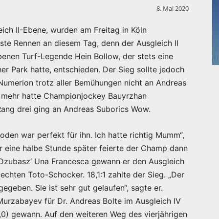
8. Mai 2020
ich II-Ebene, wurden am Freitag in Köln
ste Rennen an diesem Tag, denn der Ausgleich II
benen Turf-Legende Hein Bollow, der stets eine
 Park hatte, entschieden. Der Sieg sollte jedoch
Numerion trotz aller Bemühungen nicht an Andreas
l mehr hatte Championjockey Bauyrzhan
Rang drei ging an Andreas Suborics Wow.
Boden war perfekt für ihn. Ich hatte richtig Mumm“,
 eine halbe Stunde später feierte der Champ dann
d Dzubasz‘ Una Francesca gewann er den Ausgleich
echten Toto-Schocker. 18,1:1 zahlte der Sieg. „Der
gegeben. Sie ist sehr gut gelaufen“, sagte er.
Murzabayev für Dr. Andreas Bolte im Ausgleich IV
,0) gewann. Auf den weiteren Weg des vierjährigen