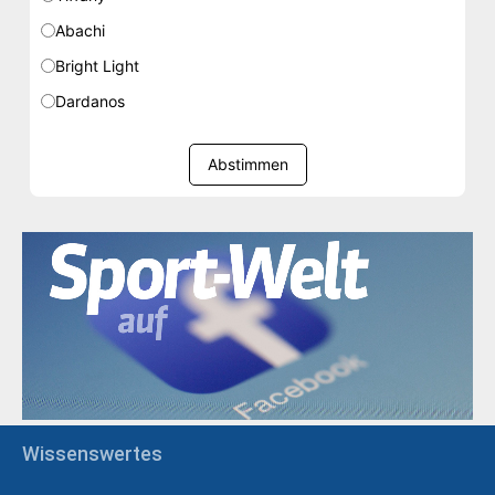
Abachi
Bright Light
Dardanos
Abstimmen
Wissenswertes