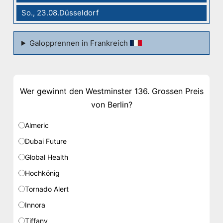
So., 23.08.Düsseldorf
Galopprennen in Frankreich
Wer gewinnt den Westminster 136. Grossen Preis
von Berlin?
Almeric
Dubai Future
Global Health
Hochkönig
Tornado Alert
Innora
Tiffany