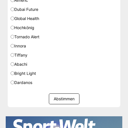
Almeric
Dubai Future
Global Health
Hochkönig
Tornado Alert
Innora
Tiffany
Abachi
Bright Light
Dardanos
Abstimmen