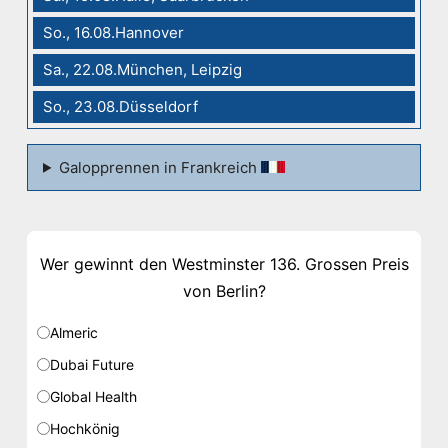
So., 16.08.Hannover
Sa., 22.08.München, Leipzig
So., 23.08.Düsseldorf
Galopprennen in Frankreich
Wer gewinnt den Westminster 136. Grossen Preis
von Berlin?
Almeric
Dubai Future
Global Health
Hochkönig