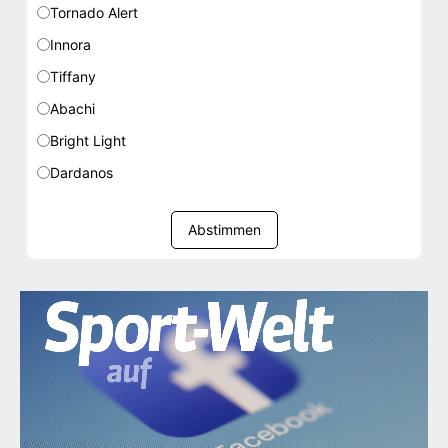
Tornado Alert
Innora
Tiffany
Abachi
Bright Light
Dardanos
Abstimmen