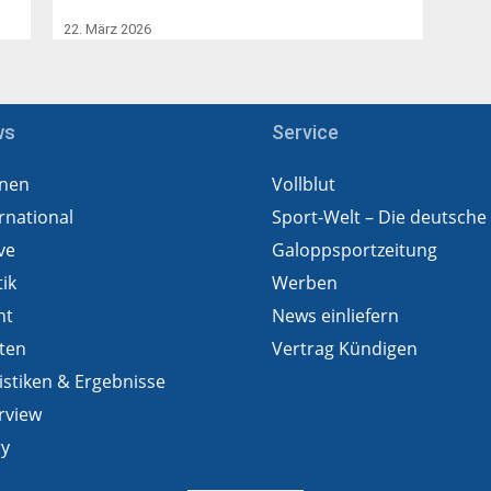
22. März 2026
ws
Service
nen
Vollblut
rnational
Sport-Welt – Die deutsche
ve
Galoppsportzeitung
tik
Werben
ht
News einliefern
ten
Vertrag Kündigen
istiken & Ergebnisse
rview
ry