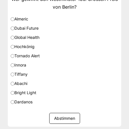
von Berlin?
Almeric
Dubai Future
Global Health
Hochkönig
Tornado Alert
Innora
Tiffany
Abachi
Bright Light
Dardanos
Abstimmen