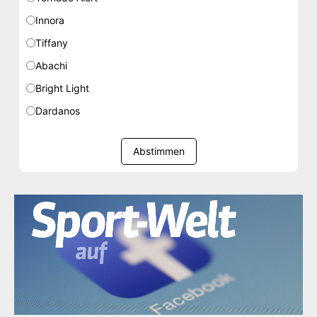
Innora
Tiffany
Abachi
Bright Light
Dardanos
Abstimmen