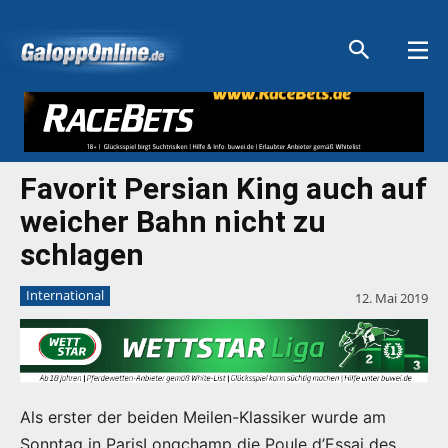
Aktuelle Anzeigen
Aktuelle Anzeigen
Aktuelle Anzeigen
Aktuelle Anzeigen
Favorit Persian King auch auf
weicher Bahn nicht zu
schlagen
International
12. Mai 2019
Als erster der beiden Meilen-Klassiker wurde am
Sonntag in ParisLongchamp die Poule d’Essai des