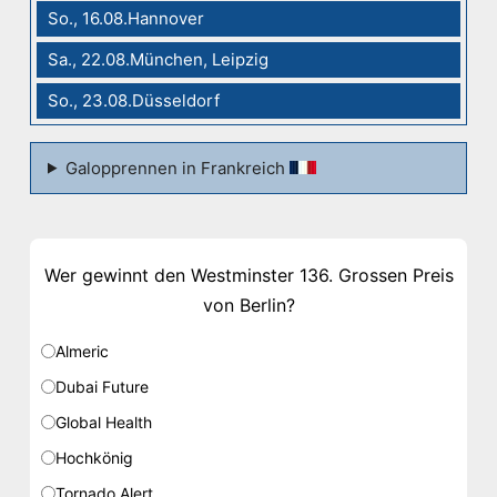
So., 16.08.Hannover
Sa., 22.08.München, Leipzig
So., 23.08.Düsseldorf
Galopprennen in Frankreich
Wer gewinnt den Westminster 136. Grossen Preis
von Berlin?
Almeric
Dubai Future
Global Health
Hochkönig
Tornado Alert