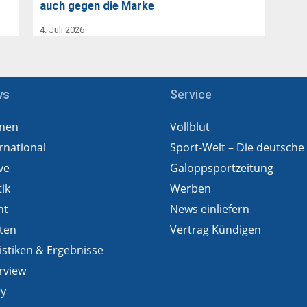
auch gegen die Marke
4. Juli 2026
ws
Service
nen
Vollblut
rnational
Sport-Welt – Die deutsche
ve
Galoppsportzeitung
tik
Werben
ht
News einliefern
ten
Vertrag Kündigen
istiken & Ergebnisse
rview
ry