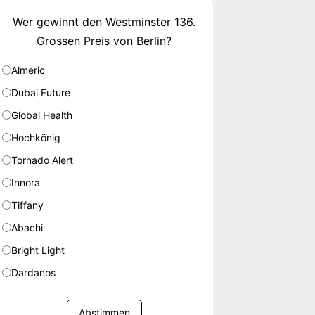
Wer gewinnt den Westminster 136.
Grossen Preis von Berlin?
Almeric
Dubai Future
Global Health
Hochkönig
Tornado Alert
Innora
Tiffany
Abachi
Bright Light
Dardanos
Abstimmen