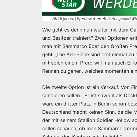
Wie geht es denn nun weiter mit dem Ca
und Besitzer trainiert? Zwei Optionen erl
man mit Sammarco über den Großen Preis
geht. „Die Arc-Pläne sind erst einmal zu
mit solch einem Pferd will man auch Erfo
Rennen zu gehen, welches momentan einf
Die zweite Option ist ein Verkauf. Von F
sondieren sollen. „Er ist sowohl als Dec
wäre ein dritter Platz in Berlin schon b
Deutschland macht keinen Sinn, da die Mar
der mit seinem Stallion Soldier Hollow so
sollen schauen, ob man Sammarco vermitt
Sale bei den Käufern sehr beliebt.“