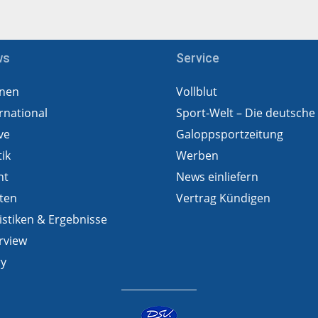
ws
Service
nen
Vollblut
rnational
Sport-Welt – Die deutsche
ve
Galoppsportzeitung
tik
Werben
ht
News einliefern
ten
Vertrag Kündigen
istiken & Ergebnisse
rview
ry