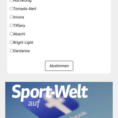
Hochkönig
Tornado Alert
Innora
Tiffany
Abachi
Bright Light
Dardanos
Abstimmen