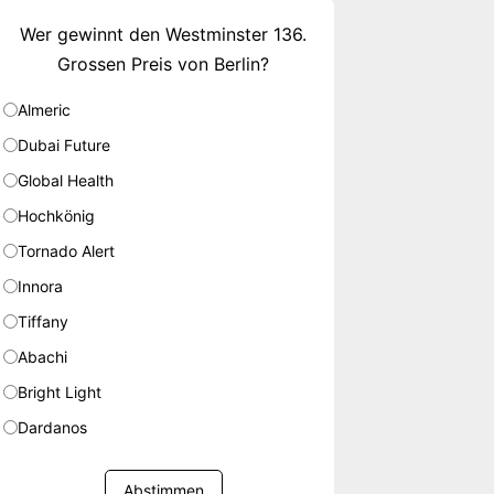
Wer gewinnt den Westminster 136.
Grossen Preis von Berlin?
Almeric
Dubai Future
Global Health
Hochkönig
Tornado Alert
Innora
Tiffany
Abachi
Bright Light
Dardanos
Abstimmen