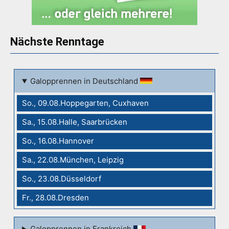
Nächste Renntage
Galopprennen in Deutschland
So., 09.08.Hoppegarten, Cuxhaven
Sa., 15.08.Halle, Saarbrücken
So., 16.08.Hannover
Sa., 22.08.München, Leipzig
So., 23.08.Düsseldorf
Fr., 28.08.Dresden
Galopprennen in Frankreich