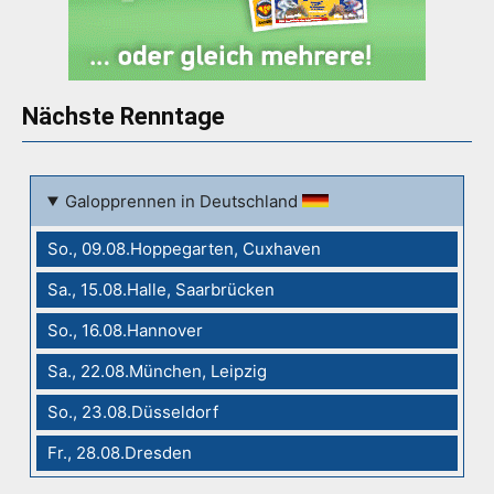
Nächste Renntage
Galopprennen in Deutschland
So., 09.08.Hoppegarten, Cuxhaven
Sa., 15.08.Halle, Saarbrücken
So., 16.08.Hannover
Sa., 22.08.München, Leipzig
So., 23.08.Düsseldorf
Fr., 28.08.Dresden