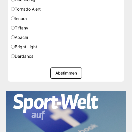
Tornado Alert
Innora
Tiffany
Abachi
Bright Light
Dardanos
Abstimmen