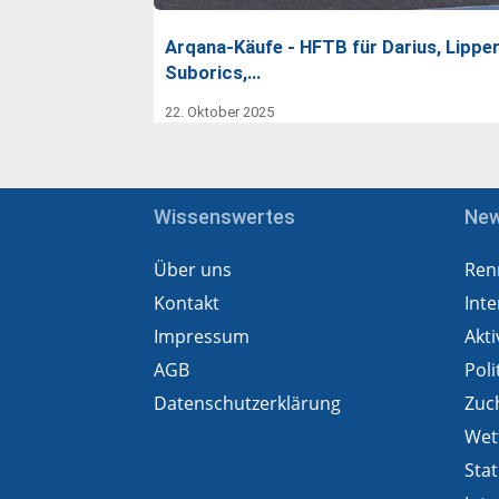
Arqana-Käufe - HFTB für Darius, Lipper
Suborics,…
22. Oktober 2025
Wissenswertes
Ne
Über uns
Ren
Kontakt
Inte
Impressum
Akti
AGB
Poli
Datenschutzerklärung
Zuc
Wet
Stat