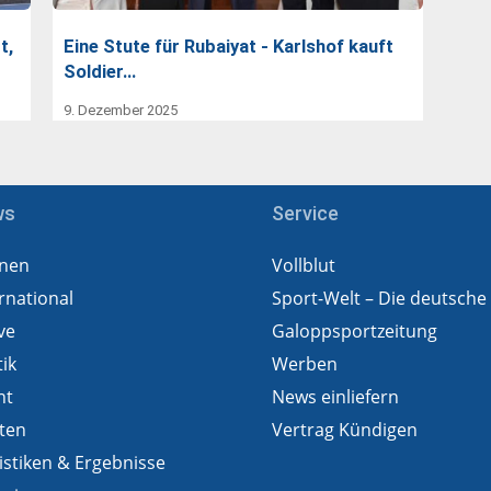
t,
Eine Stute für Rubaiyat - Karlshof kauft
Soldier…
9. Dezember 2025
ws
Service
nen
Vollblut
rnational
Sport-Welt – Die deutsche
ve
Galoppsportzeitung
tik
Werben
ht
News einliefern
ten
Vertrag Kündigen
istiken & Ergebnisse