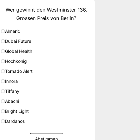
Wer gewinnt den Westminster 136.
Grossen Preis von Berlin?
Almeric
Dubai Future
Global Health
Hochkönig
Tornado Alert
Innora
Tiffany
Abachi
Bright Light
Dardanos
Abstimmen