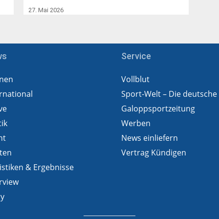
27. Mai 2026
ws
Service
nen
Vollblut
rnational
Sport-Welt – Die deutsche
ve
Galoppsportzeitung
tik
Werben
ht
News einliefern
ten
Vertrag Kündigen
istiken & Ergebnisse
rview
ry