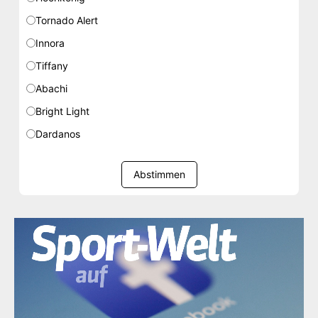
Tornado Alert
Innora
Tiffany
Abachi
Bright Light
Dardanos
Abstimmen