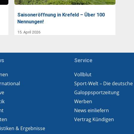
Saisoneröffnung in Krefeld – Über 100
Nennungen!
15. April 2026
ws
Service
nen
Vollblut
rnational
Sport-Welt – Die deutsche
ve
Galoppsportzeitung
tik
Werben
ht
News einliefern
ten
Vertrag Kündigen
istiken & Ergebnisse