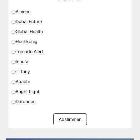
Almeric
Dubai Future
Global Health
Hochkönig
Tornado Alert
Innora
Tiffany
Abachi
Bright Light
Dardanos
Abstimmen