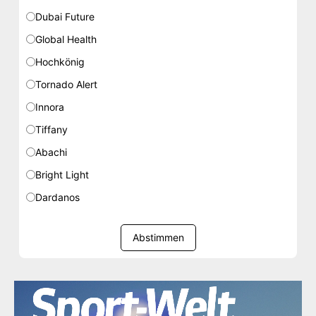
Dubai Future
Global Health
Hochkönig
Tornado Alert
Innora
Tiffany
Abachi
Bright Light
Dardanos
Abstimmen