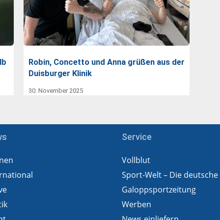
lb
Robin, Concetto und Anna grüßen aus der
Duisburger Klinik
30. November 2025
ws
Service
nen
Vollblut
rnational
Sport-Welt – Die deutsche
ve
Galoppsportzeitung
tik
Werben
ht
News einliefern