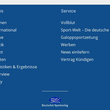
ws
Service
nen
Vollblut
rnational
Sport-Welt – Die deutsche
ve
Galoppsportzeitung
tik
Werben
ht
News einliefern
ten
Vertrag Kündigen
istiken & Ergebnisse
rview
ry