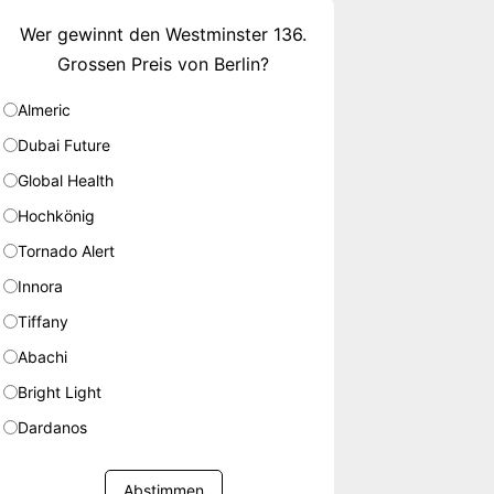
Wer gewinnt den Westminster 136.
Grossen Preis von Berlin?
Almeric
Dubai Future
Global Health
Hochkönig
Tornado Alert
Innora
Tiffany
Abachi
Bright Light
Dardanos
Abstimmen