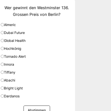
Wer gewinnt den Westminster 136.
Grossen Preis von Berlin?
Almeric
Dubai Future
Global Health
Hochkönig
Tornado Alert
Innora
Tiffany
Abachi
Bright Light
Dardanos
Abstimmen