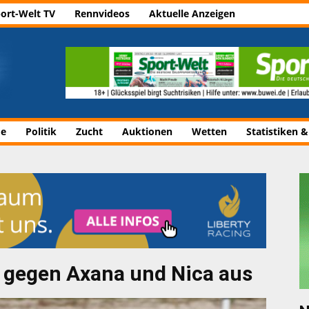
ort-Welt TV
Rennvideos
Aktuelle Anzeigen
de
Politik
Zucht
Auktionen
Wetten
Statistiken &
h gegen Axana und Nica aus