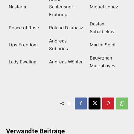
Nastaria
Schleusner-
Miguel Lopez
Fruhriep
Dastan
Peace of Rose
Roland Dzubasz
Sabatbekov
Andreas
Lips Freedom
Martin Seidl
Suborics
Bauyrzhan
Lady Ewelina
Andreas Wöhler
Murzabayev
Verwandte Beiträge