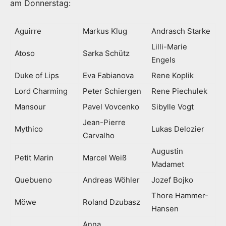
am Donnerstag:
Aguirre
Markus Klug
Andrasch Starke
Lilli-Marie
Atoso
Sarka Schütz
Engels
Duke of Lips
Eva Fabianova
Rene Koplik
Lord Charming
Peter Schiergen
Rene Piechulek
Mansour
Pavel Vovcenko
Sibylle Vogt
Jean-Pierre
Mythico
Lukas Delozier
Carvalho
Augustin
Petit Marin
Marcel Weiß
Madamet
Quebueno
Andreas Wöhler
Jozef Bojko
Thore Hammer-
Möwe
Roland Dzubasz
Hansen
Anna