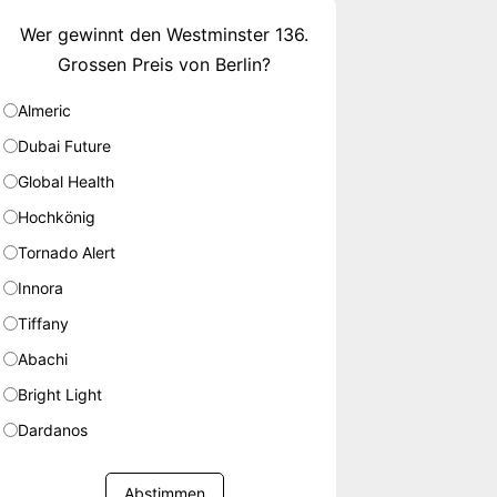
Wer gewinnt den Westminster 136.
Grossen Preis von Berlin?
Almeric
Dubai Future
Global Health
Hochkönig
Tornado Alert
Innora
Tiffany
Abachi
Bright Light
Dardanos
Abstimmen