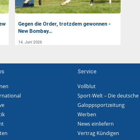
New
Gegen die Order, trotzdem gewonnen -
New Bombay…
14. Juni 2026
ws
Service
nen
Vollblut
rnational
Sport-Welt – Die deutsche
ve
Galoppsportzeitung
tik
Werben
ht
News einliefern
ten
Vertrag Kündigen