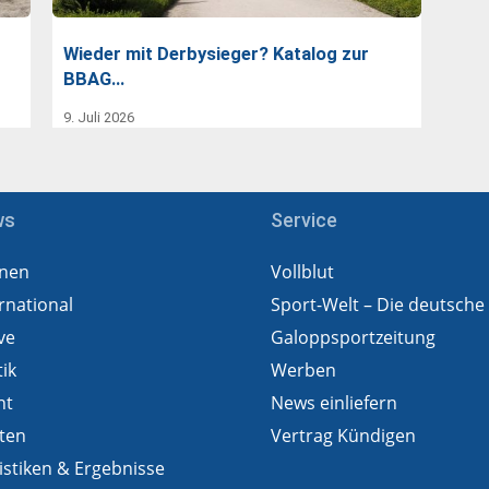
Wieder mit Derbysieger? Katalog zur
BBAG…
9. Juli 2026
ws
Service
nen
Vollblut
rnational
Sport-Welt – Die deutsche
ve
Galoppsportzeitung
tik
Werben
ht
News einliefern
ten
Vertrag Kündigen
istiken & Ergebnisse