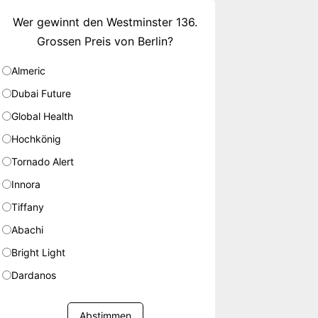
Wer gewinnt den Westminster 136.
Grossen Preis von Berlin?
Almeric
Dubai Future
Global Health
Hochkönig
Tornado Alert
Innora
Tiffany
Abachi
Bright Light
Dardanos
Abstimmen