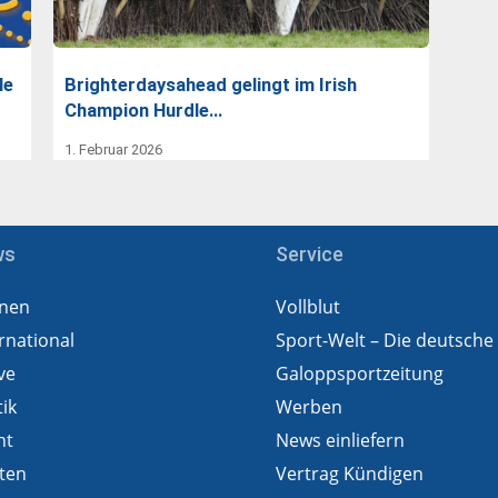
le
Brighterdaysahead gelingt im Irish
Champion Hurdle…
1. Februar 2026
ws
Service
nen
Vollblut
rnational
Sport-Welt – Die deutsche
ve
Galoppsportzeitung
tik
Werben
ht
News einliefern
ten
Vertrag Kündigen