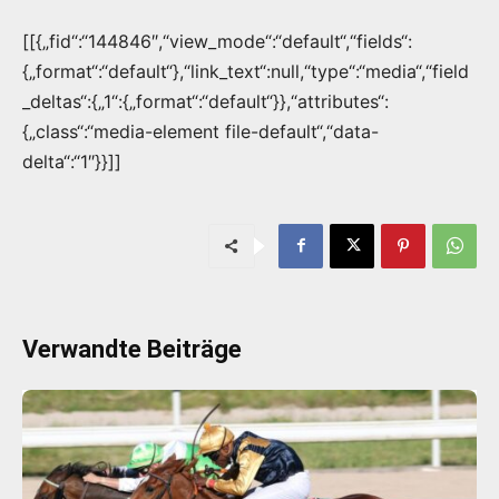
[[{„fid“:“144846″,“view_mode“:“default“,“fields“:
{„format“:“default“},“link_text“:null,“type“:“media“,“field
_deltas“:{„1“:{„format“:“default“}},“attributes“:
{„class“:“media-element file-default“,“data-
delta“:“1″}}]]
Verwandte Beiträge