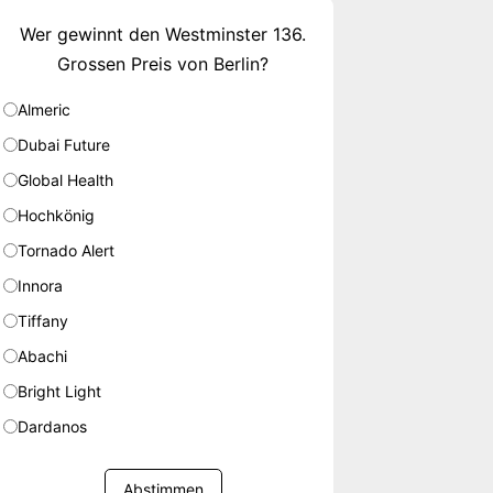
Wer gewinnt den Westminster 136.
Grossen Preis von Berlin?
Almeric
Dubai Future
Global Health
Hochkönig
Tornado Alert
Innora
Tiffany
Abachi
Bright Light
Dardanos
Abstimmen