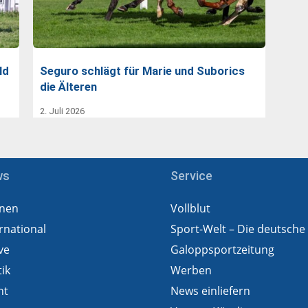
ld
Seguro schlägt für Marie und Suborics
die Älteren
2. Juli 2026
ws
Service
nen
Vollblut
rnational
Sport-Welt – Die deutsche
ve
Galoppsportzeitung
tik
Werben
ht
News einliefern