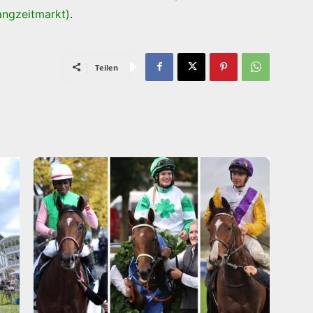
angzeitmarkt)
.
Teilen