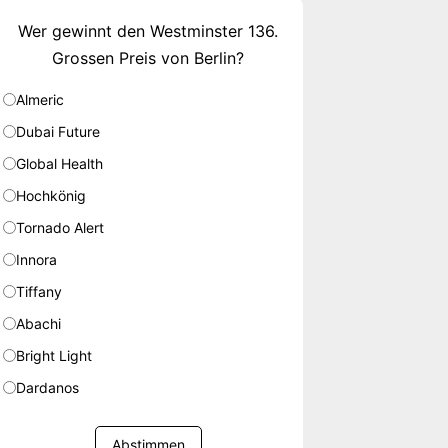
Wer gewinnt den Westminster 136.
Grossen Preis von Berlin?
Almeric
Dubai Future
Global Health
Hochkönig
Tornado Alert
Innora
Tiffany
Abachi
Bright Light
Dardanos
Abstimmen