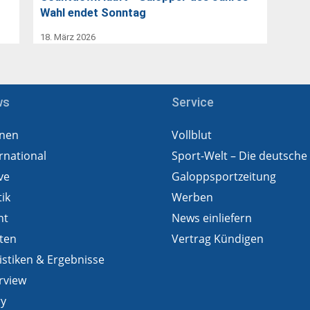
Wahl endet Sonntag
18. März 2026
ws
Service
nen
Vollblut
rnational
Sport-Welt – Die deutsche
ve
Galoppsportzeitung
tik
Werben
ht
News einliefern
ten
Vertrag Kündigen
istiken & Ergebnisse
rview
ry