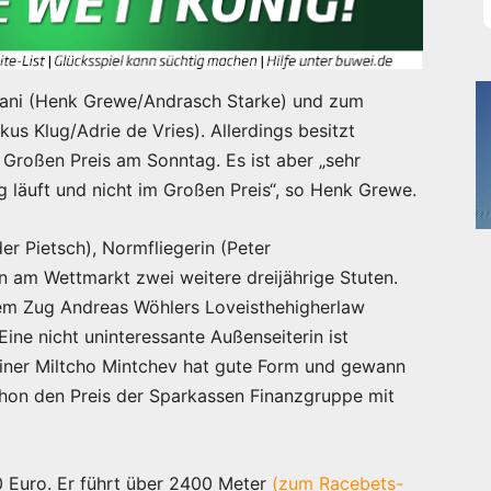
ahani (Henk Grewe/Andrasch Starke) und zum
s Klug/Adrie de Vries). Allerdings besitzt
 Großen Preis am Sonntag. Es ist aber „sehr
g läuft und nicht im Großen Preis“, so Henk Grewe.
r Pietsch), Normfliegerin (Peter
 am Wettmarkt zwei weitere dreijährige Stuten.
dem Zug Andreas Wöhlers Loveisthehigherlaw
ine nicht uninteressante Außenseiterin ist
rainer Miltcho Mintchev hat gute Form und gewann
on den Preis der Sparkassen Finanzgruppe mit
0 Euro. Er führt über 2400 Meter
(zum Racebets-