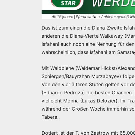
Das ist zum einen die Diana-Zweite Isf
anderen die Diana-Vierte Walkaway (Marku
Isfahani auch noch eine Nennung für den
wahrscheinlich, dass Isfahani am Samsta
Mit Waldbiene (Waldemar Hickst/Alexande
Schiergen/Bauyrzhan Murzabayev) folgen
Von den vier älteren Stuten gelten vor 
(Eduardo Pedroza) die besten Chancen. E
vielleicht Monna (Lukas Delozier). Ihr T
während der Großen Woche immerhin sch
Tabera.
Dotiert ist der T. von Zastrow mit 65.00