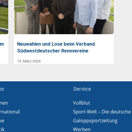
am
Neuwahlen und Lose beim Verband
Südwestdeutscher Rennvereine
15. März 2026
ws
Service
nen
Vollblut
rnational
Sport-Welt – Die deutsche
ve
Galoppsportzeitung
tik
Werben