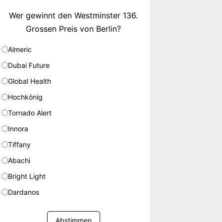
Wer gewinnt den Westminster 136.
Grossen Preis von Berlin?
Almeric
Dubai Future
Global Health
Hochkönig
Tornado Alert
Innora
Tiffany
Abachi
Bright Light
Dardanos
Abstimmen