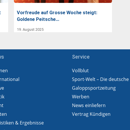
t
Vorfreude auf Grosse Woche steigt:
Goldene Peitsche…
19. August 2025
ws
Service
nen
Vollblut
rnational
Sport-Welt – Die deutsche
ve
Galoppsportzeitung
tik
Werben
ht
News einliefern
ten
Vertrag Kündigen
istiken & Ergebnisse