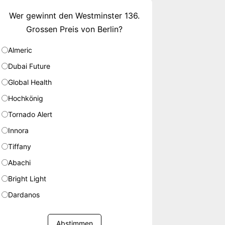
Wer gewinnt den Westminster 136.
Grossen Preis von Berlin?
Almeric
Dubai Future
Global Health
Hochkönig
Tornado Alert
Innora
Tiffany
Abachi
Bright Light
Dardanos
Abstimmen