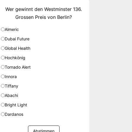
Wer gewinnt den Westminster 136.
Grossen Preis von Berlin?
Almeric
Dubai Future
Global Health
Hochkönig
Tornado Alert
Innora
Tiffany
Abachi
Bright Light
Dardanos
Abstimmen