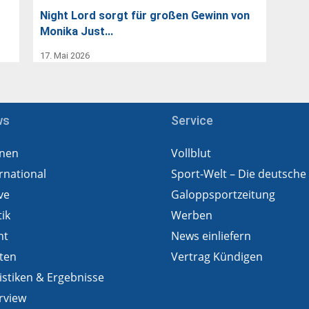
Night Lord sorgt für großen Gewinn von
Monika Just…
17. Mai 2026
ws
Service
nen
Vollblut
rnational
Sport-Welt – Die deutsche
ve
Galoppsportzeitung
tik
Werben
ht
News einliefern
ten
Vertrag Kündigen
istiken & Ergebnisse
rview