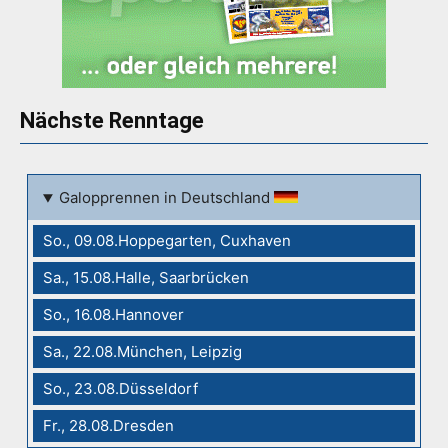
Nächste Renntage
Galopprennen in Deutschland
So., 09.08.Hoppegarten, Cuxhaven
Sa., 15.08.Halle, Saarbrücken
So., 16.08.Hannover
Sa., 22.08.München, Leipzig
So., 23.08.Düsseldorf
Fr., 28.08.Dresden