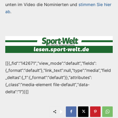
unten im Video die Nominierten und
stimmen Sie hier
ab
.
[[{„fid“:“142671″,“view_mode“:“default“,“fields“:
{„format“:“default“},“link_text“:null,“type“:“media“,“field
_deltas“:{„1“:{„format“:“default“}},“attributes“:
{„class“:“media-element file-default“,“data-
delta“:“1″}}]]