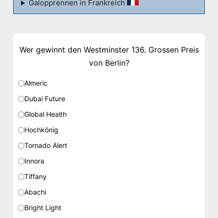
Galopprennen in Frankreich
Wer gewinnt den Westminster 136. Grossen Preis
von Berlin?
Almeric
Dubai Future
Global Health
Hochkönig
Tornado Alert
Innora
Tiffany
Abachi
Bright Light