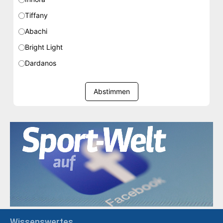
Tiffany
Abachi
Bright Light
Dardanos
Abstimmen
Wissenswertes