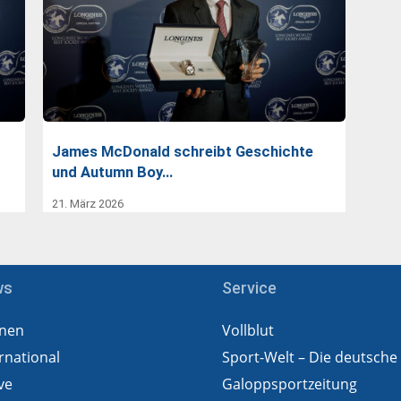
James McDonald schreibt Geschichte
und Autumn Boy…
21. März 2026
ws
Service
nen
Vollblut
rnational
Sport-Welt – Die deutsche
ve
Galoppsportzeitung