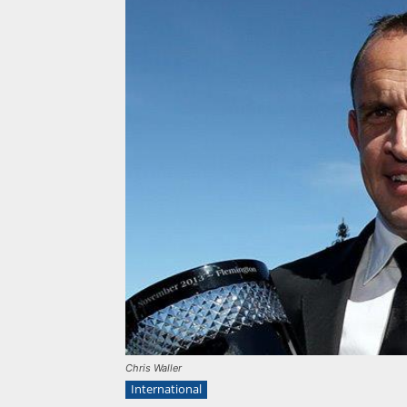
Chris Waller
International